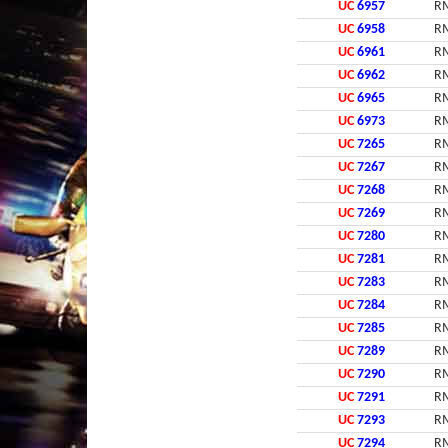
UC
6957
RM
UC
6958
RM
UC
6961
RM
UC
6962
RM
UC
6965
RM
UC
6973
RM
UC
7265
RM
UC
7267
RM
UC
7268
RM
UC
7269
RM
UC
7280
RM
UC
7281
RM
UC
7283
RM
UC
7284
RM
UC
7285
RM
UC
7289
RM
UC
7290
RM
UC
7291
RM
UC
7293
RM
UC
7294
RM