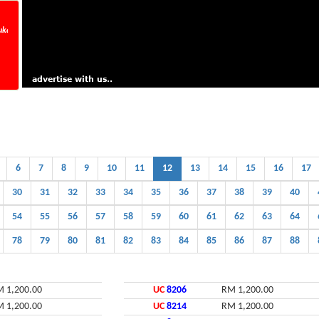
25/07/2026, Tarikh Tutup 29/07/2026 Jam 5 petang. Now Running Number VQX_ _ _.
6
7
8
9
10
11
12
13
14
15
16
17
30
31
32
33
34
35
36
37
38
39
40
54
55
56
57
58
59
60
61
62
63
64
78
79
80
81
82
83
84
85
86
87
88
 1,200.00
UC
8206
RM 1,200.00
 1,200.00
UC
8214
RM 1,200.00