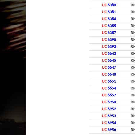
UC
6380
RM
UC
6381
RM
UC
6384
RM
UC
6385
RM
UC
6387
RM
UC
6390
RM
UC
6393
RM
UC
6643
RM
UC
6645
RM
UC
6647
RM
UC
6648
RM
UC
6651
RM
UC
6654
RM
UC
6657
RM
UC
6950
RM
UC
6952
RM
UC
6953
RM
UC
6954
RM
UC
6956
RM