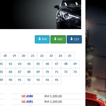



RM
ABC
123
18
19
20
21
22
23
24
25
41
42
43
44
45
46
47
48
49
65
66
67
68
69
70
71
72
73
89
90
91
92
93
94
95
UC
4580
RM 1,200.00
UC
4581
RM 1,200.00