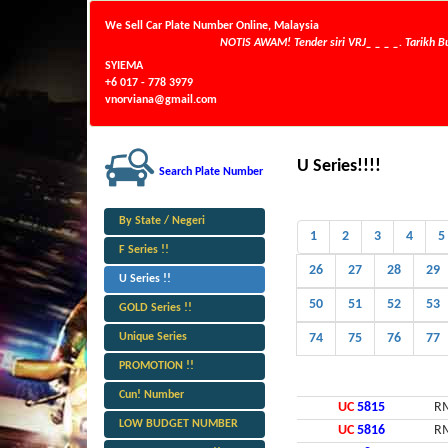
We Sell Car Plate Number Online, Malaysia
NOTIS AWAM! Tender siri VRJ_ _ _ _. Tarikh Buka 
SYIEMA
+6 017 - 778 3979
vnorviana@gmail.com
U Series!!!!
Search Plate Number
By State / Negeri
1
2
3
4
5
F Series !!
26
27
28
29
U Series !!
50
51
52
53
GOLD Series !!
Unique Series
74
75
76
77
PROMOTION !!
Cun! Number
UC
5815
RM
LOW BUDGET NUMBER
UC
5816
RM