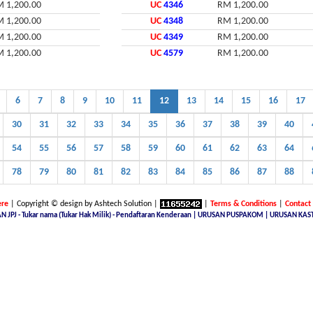
 1,200.00
UC
4346
RM 1,200.00
 1,200.00
UC
4348
RM 1,200.00
 1,200.00
UC
4349
RM 1,200.00
 1,200.00
UC
4579
RM 1,200.00
6
7
8
9
10
11
12
13
14
15
16
17
30
31
32
33
34
35
36
37
38
39
40
54
55
56
57
58
59
60
61
62
63
64
78
79
80
81
82
83
84
85
86
87
88
re
| Copyright © design by Ashtech Solution |
|
Terms & Conditions
|
Contact
N JPJ - Tukar nama (Tukar Hak Milik) - Pendaftaran Kenderaan | URUSAN PUSPAKOM | URUSAN KAS
 number plate online, licence plate renewal online, find car plate, buying a car with private plate, Nice No.Plate 
E NUMBER SITE, Malaysia Nice Number Plate, Malaysia Latest Car Plate, JPJ number plate, No. Pendaftaran Terkin
ing, jpj number plate for sale, jpj number plate availability, JPJ Online Number Plate Search, Malaysia Latest Vehic
ysia, malaysia number plate jpj, jpj number plate terkini, golden number jpj, plate malaysia jpj, malaysian car lic
sale malaysia, jpj malaysia number plate, jpj car registration number, jpj malaysia car plate number, jpj plate tender
ysia, jpj numberplate latest, no pendaftaran terkini kl, no plat terkini, nombor pendaftaran kenderaan terkini, nice
line car plate number, nombor plat terkini, number plate for sell in malaysia, jpj latest number plate, jpj kl plate n
 senarai no plat terkini, pendaftaran numbers terkini, jpj number plate latest, buying number plate malaysia for sal
ate malaysia, jpj new number, Permit Import Kereta, AP Professional, Pengurusan AP, Urusan Kastam, Permit Import (