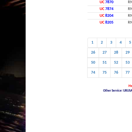
UC
7870
RM
UC
7874
RM
UC
8204
RM
UC
8205
RM
1
2
3
4
5
26
27
28
29
50
51
52
53
74
75
76
77
He
Other Service: URUSA
Malaysia Latest Car Plate, buy car plate number JPJ, car plate number online, buy car
Malaysia Nice Plate Number Place, New KL Plate Number For Sale, THE NO. 1 NICE PLAT
NUMBER, JPJ- Vehicle number plate tender, jpj number plate search, jpj number plate book
Malaysia JPJ Plate Number, Number Plate In Malaysia, JPJ Number Plate 4 Sale in Mala
pendaftaran jpj, jpj number plate latest, no plate jpj terkini, classic number plate for 
malaysia for sale, latest jpj plate number, nombor plate terkini, jpj plate number mala
car plate number, car plate number malaysia jpj, jpj car number kl, jpj car plate, jpj on
tender, jpj nama plate terkini, jpj number latest number plate, no plat kereta terkini,
jpj, plate number jpj malaysia, jpj malaysia number plate, jpj no plate, buy car no pl