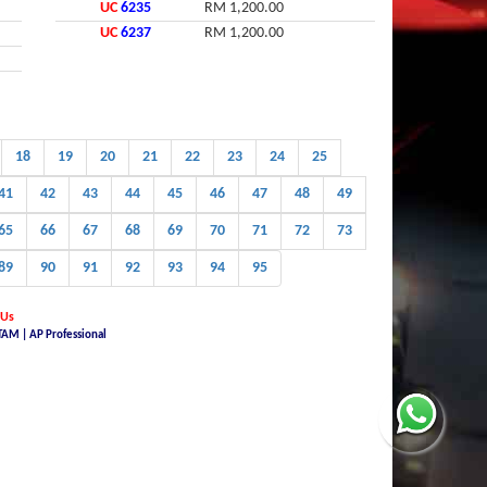
UC
6235
RM 1,200.00
UC
6237
RM 1,200.00
18
19
20
21
22
23
24
25
41
42
43
44
45
46
47
48
49
65
66
67
68
69
70
71
72
73
89
90
91
92
93
94
95
 Us
TAM | AP Professional
For Sale, buy car plate number malaysia, Find, buy and sell special car plate numbers,
i - JPJ, Checking Registration Number - JPJ, Malaysia JPJ Plate Number, GOLDEN PLATE
le Registration Details (JPJ), jpj no plate, Malaysia Car Plate Number Reservation Prices
ence plate for sale, malaysia car plate for sale, malaysia car plate search, register
, jpj car number plate for sale, no plate terkini, malaysia jpj number plate, number plate
 number plate malaysia, no plat pendaftaran terkini, booking plate no jpj, nice malaysia
umber, malaysia plate number for sale, number plate malaysia terkini, jpj car plate number
e, car plate number for sale malaysia, jpj plate number check, car number plate malaysia
AP), Guidelines to Apply for Import License For Motor Vehicles, Lesen Import (AP), beli