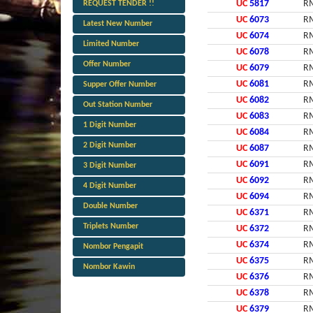
UC
5817
RM
REQUEST TENDER !!
UC
6073
RM
Latest New Number
UC
6074
RM
Limited Number
UC
6078
RM
Offer Number
UC
6079
RM
UC
6081
RM
Supper Offer Number
UC
6082
RM
Out Station Number
UC
6083
RM
1 Digit Number
UC
6084
RM
2 Digit Number
UC
6087
RM
UC
6091
RM
3 Digit Number
UC
6092
RM
4 Digit Number
UC
6094
RM
Double Number
UC
6371
RM
Triplets Number
UC
6372
RM
UC
6374
RM
Nombor Pengapit
UC
6375
RM
Nombor Kawin
UC
6376
RM
UC
6378
RM
UC
6379
RM