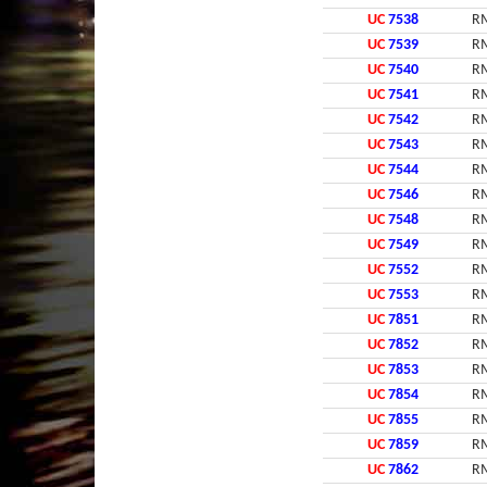
UC
7538
RM
UC
7539
RM
UC
7540
RM
UC
7541
RM
UC
7542
RM
UC
7543
RM
UC
7544
RM
UC
7546
RM
UC
7548
RM
UC
7549
RM
UC
7552
RM
UC
7553
RM
UC
7851
RM
UC
7852
RM
UC
7853
RM
UC
7854
RM
UC
7855
RM
UC
7859
RM
UC
7862
RM