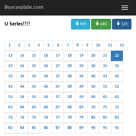
Buycarplate.com



U Series!!!!
RM
ABC
123
1
2
3
4
5
6
7
8
9
10
11
12
13
14
15
16
17
18
19
20
21
22
23
24
25
26
27
28
29
30
31
32
33
34
35
36
37
38
39
40
41
42
43
44
45
46
47
48
49
50
51
52
53
54
55
56
57
58
59
60
61
62
63
64
65
66
67
68
69
70
71
72
73
74
75
76
77
78
79
80
81
82
83
84
85
86
87
88
89
90
91
92