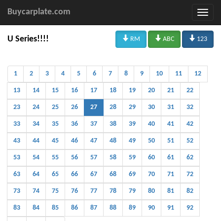
Buycarplate.com



U Series!!!!
RM
ABC
123
1
2
3
4
5
6
7
8
9
10
11
12
13
14
15
16
17
18
19
20
21
22
23
24
25
26
27
28
29
30
31
32
33
34
35
36
37
38
39
40
41
42
43
44
45
46
47
48
49
50
51
52
53
54
55
56
57
58
59
60
61
62
63
64
65
66
67
68
69
70
71
72
73
74
75
76
77
78
79
80
81
82
83
84
85
86
87
88
89
90
91
92