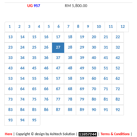
UG
957
RM 5,800.00
1
2
3
4
5
6
7
8
9
10
11
12
13
14
15
16
17
18
19
20
21
22
23
24
25
26
27
28
29
30
31
32
33
34
35
36
37
38
39
40
41
42
43
44
45
46
47
48
49
50
51
52
53
54
55
56
57
58
59
60
61
62
63
64
65
66
67
68
69
70
71
72
73
74
75
76
77
78
79
80
81
82
83
84
85
86
87
88
89
90
91
92
93
94
95
Here
| Copyright © design by Ashtech Solution |
|
Terms & Conditions
|