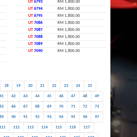
UT
6793
RM 1,800.00
UT
6794
RM 1,800.00
UT
6795
RM 1,800.00
UT
7086
RM 1,800.00
UT
7087
RM 1,800.00
UT
7088
RM 1,800.00
UT
7089
RM 1,800.00
UT
7090
RM 1,800.00
18
19
20
21
22
23
24
25
41
42
43
44
45
46
47
48
49
65
66
67
68
69
70
71
72
73
89
90
91
92
93
94
95
96
97
111
112
113
114
115
116
117