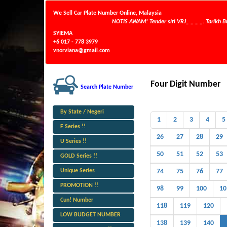
We Sell Car Plate Number Online, Malaysia
NOTIS AWAM! Tender siri VRJ_ _ _ _. Tarikh Buka 2
SYIEMA
+6 017 - 778 3979
vnorviana@gmail.com
Four Digit Number
Search Plate Number
By State / Negeri
1
2
3
4
5
F Series !!
26
27
28
29
U Series !!
50
51
52
53
GOLD Series !!
Unique Series
74
75
76
77
PROMOTION !!
98
99
100
10
Cun! Number
118
119
120
LOW BUDGET NUMBER
138
139
140