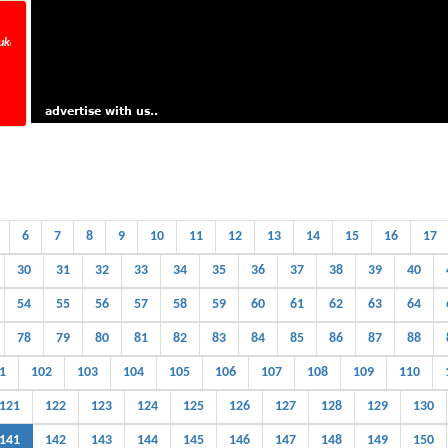
5/07/2026, Tarikh Tutup 29/07/2026 Jam 5 petang. Now Running Number VQX_ _ _.
6
7
8
9
10
11
12
13
14
15
16
17
30
31
32
33
34
35
36
37
38
39
40
54
55
56
57
58
59
60
61
62
63
64
78
79
80
81
82
83
84
85
86
87
88
1
102
103
104
105
106
107
108
109
110
121
122
123
124
125
126
127
128
129
130
141
142
143
144
145
146
147
148
149
150