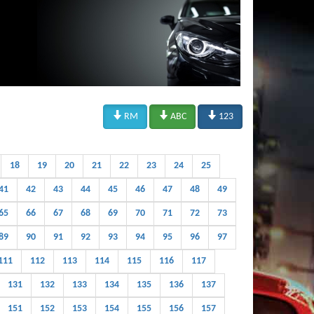



RM
ABC
123
18
19
20
21
22
23
24
25
41
42
43
44
45
46
47
48
49
65
66
67
68
69
70
71
72
73
89
90
91
92
93
94
95
96
97
111
112
113
114
115
116
117
131
132
133
134
135
136
137
151
152
153
154
155
156
157