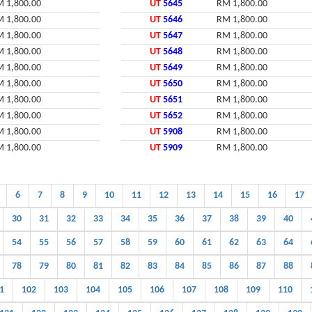
 1,800.00
UT
5645
RM 1,800.00
 1,800.00
UT
5646
RM 1,800.00
 1,800.00
UT
5647
RM 1,800.00
 1,800.00
UT
5648
RM 1,800.00
 1,800.00
UT
5649
RM 1,800.00
 1,800.00
UT
5650
RM 1,800.00
 1,800.00
UT
5651
RM 1,800.00
 1,800.00
UT
5652
RM 1,800.00
 1,800.00
UT
5908
RM 1,800.00
 1,800.00
UT
5909
RM 1,800.00
6
7
8
9
10
11
12
13
14
15
16
17
30
31
32
33
34
35
36
37
38
39
40
54
55
56
57
58
59
60
61
62
63
64
78
79
80
81
82
83
84
85
86
87
88
1
102
103
104
105
106
107
108
109
110