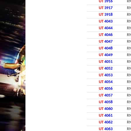
UT
3916
RM
UT
3917
RM
UT
3918
RM
UT
4043
RM
UT
4044
RM
UT
4046
RM
UT
4047
RM
UT
4048
RM
UT
4049
RM
UT
4051
RM
UT
4052
RM
UT
4053
RM
UT
4054
RM
UT
4056
RM
UT
4057
RM
UT
4058
RM
UT
4060
RM
UT
4061
RM
UT
4062
RM
UT
4063
RM