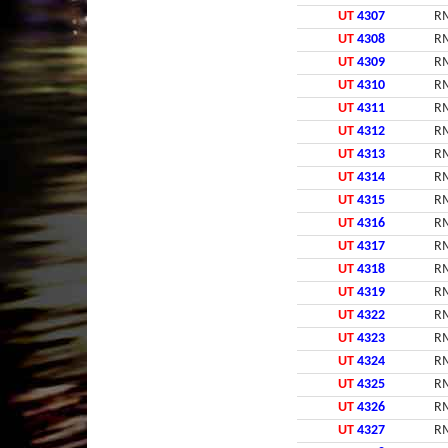
UT
4307
RM
UT
4308
RM
UT
4309
RM
UT
4310
RM
UT
4311
RM
UT
4312
RM
UT
4313
RM
UT
4314
RM
UT
4315
RM
UT
4316
RM
UT
4317
RM
UT
4318
RM
UT
4319
RM
UT
4322
RM
UT
4323
RM
UT
4324
RM
UT
4325
RM
UT
4326
RM
UT
4327
RM