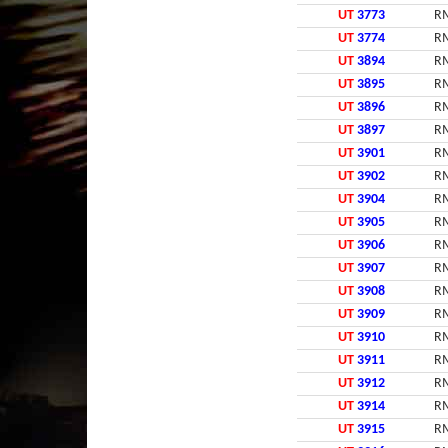
UT
3773
RM
UT
3774
RM
UT
3894
RM
UT
3895
RM
UT
3896
RM
UT
3897
RM
UT
3901
RM
UT
3902
RM
UT
3904
RM
UT
3905
RM
UT
3906
RM
UT
3907
RM
UT
3908
RM
UT
3909
RM
UT
3910
RM
UT
3911
RM
UT
3912
RM
UT
3914
RM
UT
3915
RM