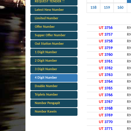
REQUEST TENDER !!
158
159
160
Latest New Number
Limited Number
Offer Number
UT
3756
RM
UT
3757
RM
Supper Offer Number
UT
3758
RM
Out Station Number
UT
3759
RM
1 Digit Number
UT
3760
RM
2 Digit Number
UT
3761
RM
UT
3762
RM
3 Digit Number
UT
3763
RM
4 Digit Number
UT
3764
RM
Double Number
UT
3765
RM
Triplets Number
UT
3766
RM
UT
3767
RM
Nombor Pengapit
UT
3768
RM
Nombor Kawin
UT
3769
RM
UT
3770
RM
UT
3771
RM