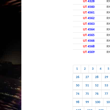
UT
4328
RM
UT
4560
RM
UT
4561
RM
UT
4562
RM
UT
4563
RM
UT
4564
RM
UT
4565
RM
UT
4566
RM
UT
4568
RM
UT
4569
RM
1
2
3
4
5
26
27
28
29
50
51
52
53
74
75
76
77
98
99
100
10