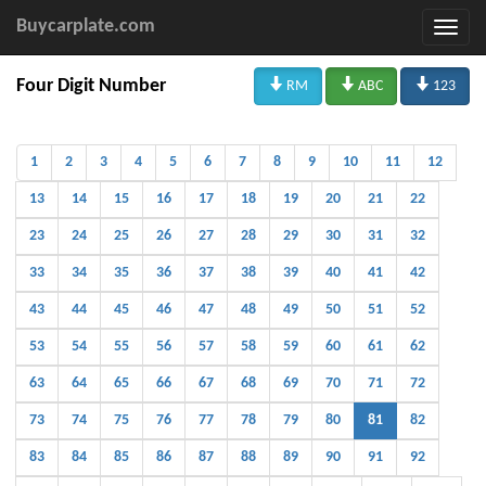
Buycarplate.com



Four Digit Number
RM
ABC
123
1
2
3
4
5
6
7
8
9
10
11
12
13
14
15
16
17
18
19
20
21
22
23
24
25
26
27
28
29
30
31
32
33
34
35
36
37
38
39
40
41
42
43
44
45
46
47
48
49
50
51
52
53
54
55
56
57
58
59
60
61
62
63
64
65
66
67
68
69
70
71
72
73
74
75
76
77
78
79
80
81
82
83
84
85
86
87
88
89
90
91
92