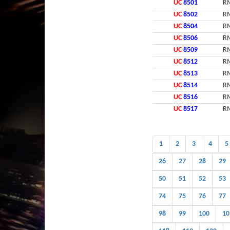
UC
8501
RM
UC
8502
RM
UC
8504
RM
UC
8506
RM
UC
8509
RM
UC
8512
RM
UC
8513
RM
UC
8514
RM
UC
8516
RM
UC
8517
RM
1
2
3
4
5
26
27
28
29
50
51
52
53
74
75
76
77
98
99
100
10