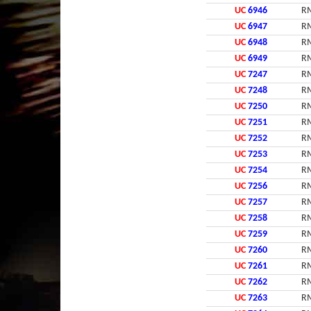
UC
6946
RM
UC
6947
RM
UC
6948
RM
UC
6949
RM
UC
7247
RM
UC
7248
RM
UC
7250
RM
UC
7251
RM
UC
7252
RM
UC
7253
RM
UC
7254
RM
UC
7256
RM
UC
7257
RM
UC
7258
RM
UC
7259
RM
UC
7260
RM
UC
7261
RM
UC
7262
RM
UC
7263
RM