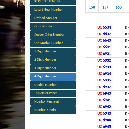
REQUEST TENDER !!
158
159
160
Latest New Number
Limited Number
Offer Number
UC
6634
RM
UC
6637
RM
Supper Offer Number
UC
6640
RM
Out Station Number
UC
6641
RM
1 Digit Number
UC
6931
RM
2 Digit Number
UC
6932
RM
UC
6933
RM
3 Digit Number
UC
6934
RM
4 Digit Number
UC
6935
RM
Double Number
UC
6937
RM
Triplets Number
UC
6940
RM
UC
6941
RM
Nombor Pengapit
UC
6942
RM
Nombor Kawin
UC
6943
RM
UC
6944
RM
UC
6945
RM