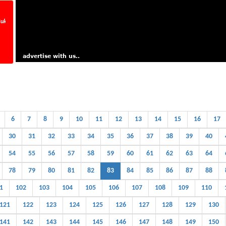
 25/07/2026, Tarikh Tutup 29/07/2026 Jam 5 petang. Now Running Number VQX_ _ _.
6
7
8
9
10
11
12
13
14
15
16
17
30
31
32
33
34
35
36
37
38
39
40
54
55
56
57
58
59
60
61
62
63
64
78
79
80
81
82
83
84
85
86
87
88
1
102
103
104
105
106
107
108
109
110
121
122
123
124
125
126
127
128
129
130
141
142
143
144
145
146
147
148
149
150