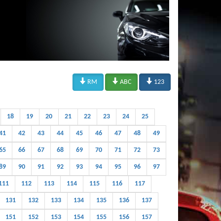



RM
ABC
123
18
19
20
21
22
23
24
25
41
42
43
44
45
46
47
48
49
65
66
67
68
69
70
71
72
73
89
90
91
92
93
94
95
96
97
111
112
113
114
115
116
117
131
132
133
134
135
136
137
151
152
153
154
155
156
157