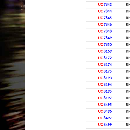
UC
7843
RM
UC
7844
RM
UC
7845
RM
UC
7846
RM
UC
7848
RM
UC
7849
RM
UC
7850
RM
UC
8169
RM
UC
8172
RM
UC
8174
RM
UC
8175
RM
UC
8193
RM
UC
8194
RM
UC
8195
RM
UC
8197
RM
UC
8495
RM
UC
8496
RM
UC
8497
RM
UC
8499
RM