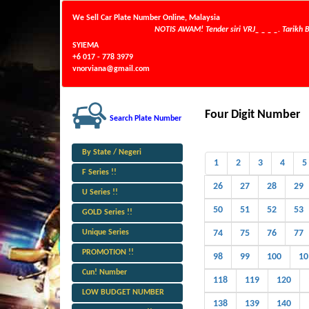
We Sell Car Plate Number Online, Malaysia
NOTIS AWAM! Tender siri VRJ_ _ _ _. Tarikh Buka
SYIEMA
+6 017 - 778 3979
vnorviana@gmail.com
Four Digit Number
Search Plate Number
By State / Negeri
1
2
3
4
5
F Series !!
26
27
28
29
U Series !!
50
51
52
53
GOLD Series !!
Unique Series
74
75
76
77
PROMOTION !!
98
99
100
10
Cun! Number
118
119
120
LOW BUDGET NUMBER
138
139
140