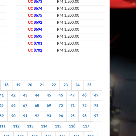
UC
8673
RM 1,200.00
UC
8674
RM 1,200.00
UC
8675
RM 1,200.00
UC
8692
RM 1,200.00
UC
8694
RM 1,200.00
UC
8695
RM 1,200.00
UC
8701
RM 1,200.00
UC
8702
RM 1,200.00
18
19
20
21
22
23
24
25
41
42
43
44
45
46
47
48
49
65
66
67
68
69
70
71
72
73
89
90
91
92
93
94
95
96
97
111
112
113
114
115
116
117