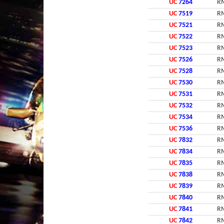
UC
7264
RM
UC
7519
RM
UC
7521
RM
UC
7522
RM
UC
7523
RM
UC
7526
RM
UC
7528
RM
UC
7530
RM
UC
7531
RM
UC
7532
RM
UC
7534
RM
UC
7536
RM
UC
7832
RM
UC
7834
RM
UC
7835
RM
UC
7838
RM
UC
7839
RM
UC
7840
RM
UC
7841
RM
UC
7842
RM