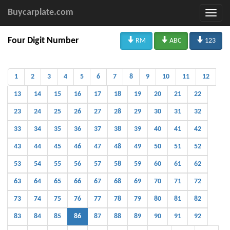
Buycarplate.com



Four Digit Number
RM
ABC
123
1
2
3
4
5
6
7
8
9
10
11
12
13
14
15
16
17
18
19
20
21
22
23
24
25
26
27
28
29
30
31
32
33
34
35
36
37
38
39
40
41
42
43
44
45
46
47
48
49
50
51
52
53
54
55
56
57
58
59
60
61
62
63
64
65
66
67
68
69
70
71
72
73
74
75
76
77
78
79
80
81
82
83
84
85
86
87
88
89
90
91
92