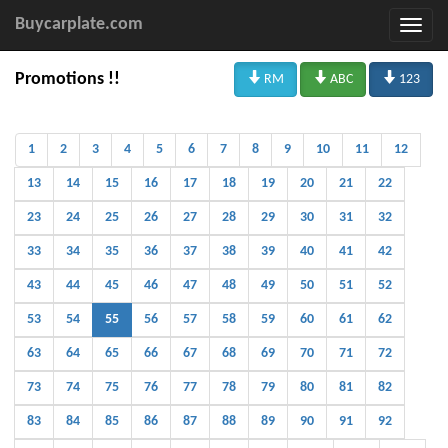
Buycarplate.com



Promotions !!
RM
ABC
123
1
2
3
4
5
6
7
8
9
10
11
12
13
14
15
16
17
18
19
20
21
22
23
24
25
26
27
28
29
30
31
32
33
34
35
36
37
38
39
40
41
42
43
44
45
46
47
48
49
50
51
52
53
54
55
56
57
58
59
60
61
62
63
64
65
66
67
68
69
70
71
72
73
74
75
76
77
78
79
80
81
82
83
84
85
86
87
88
89
90
91
92