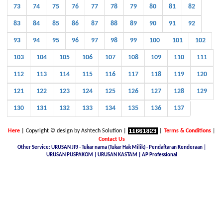
73
74
75
76
77
78
79
80
81
82
83
84
85
86
87
88
89
90
91
92
93
94
95
96
97
98
99
100
101
102
103
104
105
106
107
108
109
110
111
112
113
114
115
116
117
118
119
120
121
122
123
124
125
126
127
128
129
130
131
132
133
134
135
136
137
Here
| Copyright © design by Ashtech Solution |
|
Terms & Conditions
|
Contact Us
Other Service: URUSAN JPJ - Tukar nama (Tukar Hak Milik) - Pendaftaran Kenderaan |
URUSAN PUSPAKOM | URUSAN KASTAM | AP Professional
Malaysia Latest Car Plate, buy car plate number JPJ, car plate number online, buy car number plate online,
licence plate renewal online, find car plate, buying a car with private plate, Nice No.Plate For Sale, buy car
plate number malaysia, Find, buy and sell special car plate numbers, Malaysia Nice Plate Number Place,
New KL Plate Number For Sale, THE NO. 1 NICE PLATE NUMBER SITE, Malaysia Nice Number Plate,
Malaysia Latest Car Plate, JPJ number plate, No. Pendaftaran Terkini - JPJ, Checking Registration Number -
JPJ, Malaysia JPJ Plate Number, GOLDEN PLATE NUMBER, JPJ- Vehicle number plate tender, jpj number
plate search, jpj number plate booking, jpj number plate for sale, jpj number plate availability, JPJ Online
Number Plate Search, Malaysia Latest Vehicle Registration Details (JPJ), jpj no plate, Malaysia Car Plate
Number Reservation Prices Malaysia JPJ Plate Number, Number Plate In Malaysia, JPJ Number Plate 4 Sale