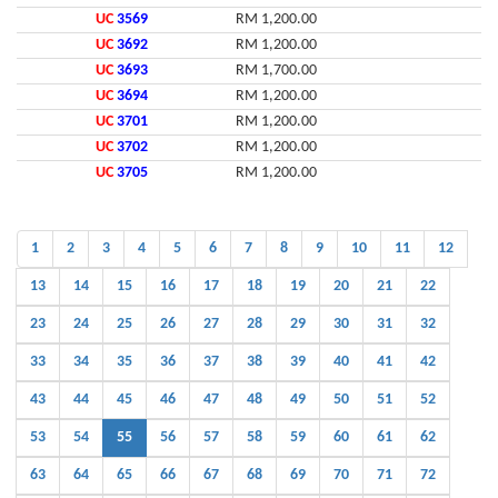
UC
3569
RM 1,200.00
UC
3692
RM 1,200.00
UC
3693
RM 1,700.00
UC
3694
RM 1,200.00
UC
3701
RM 1,200.00
UC
3702
RM 1,200.00
UC
3705
RM 1,200.00
1
2
3
4
5
6
7
8
9
10
11
12
13
14
15
16
17
18
19
20
21
22
23
24
25
26
27
28
29
30
31
32
33
34
35
36
37
38
39
40
41
42
43
44
45
46
47
48
49
50
51
52
53
54
55
56
57
58
59
60
61
62
63
64
65
66
67
68
69
70
71
72