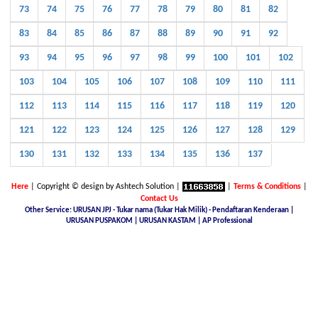
73
74
75
76
77
78
79
80
81
82
83
84
85
86
87
88
89
90
91
92
93
94
95
96
97
98
99
100
101
102
103
104
105
106
107
108
109
110
111
112
113
114
115
116
117
118
119
120
121
122
123
124
125
126
127
128
129
130
131
132
133
134
135
136
137
Here
| Copyright © design by Ashtech Solution |
|
Terms & Conditions
|
Contact Us
Other Service: URUSAN JPJ - Tukar nama (Tukar Hak Milik) - Pendaftaran Kenderaan |
URUSAN PUSPAKOM | URUSAN KASTAM | AP Professional
Malaysia Latest Car Plate, buy car plate number JPJ, car plate number online, buy car number plate online,
licence plate renewal online, find car plate, buying a car with private plate, Nice No.Plate For Sale, buy car
plate number malaysia, Find, buy and sell special car plate numbers, Malaysia Nice Plate Number Place,
New KL Plate Number For Sale, THE NO. 1 NICE PLATE NUMBER SITE, Malaysia Nice Number Plate,
Malaysia Latest Car Plate, JPJ number plate, No. Pendaftaran Terkini - JPJ, Checking Registration Number -
JPJ, Malaysia JPJ Plate Number, GOLDEN PLATE NUMBER, JPJ- Vehicle number plate tender, jpj number
plate search, jpj number plate booking, jpj number plate for sale, jpj number plate availability, JPJ Online
Number Plate Search, Malaysia Latest Vehicle Registration Details (JPJ), jpj no plate, Malaysia Car Plate
Number Reservation Prices Malaysia JPJ Plate Number, Number Plate In Malaysia, JPJ Number Plate 4 Sale