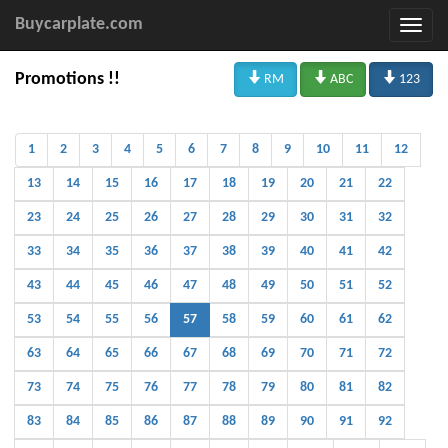
Buycarplate.com



Promotions !!
RM
ABC
123
1
2
3
4
5
6
7
8
9
10
11
12
13
14
15
16
17
18
19
20
21
22
23
24
25
26
27
28
29
30
31
32
33
34
35
36
37
38
39
40
41
42
43
44
45
46
47
48
49
50
51
52
53
54
55
56
57
58
59
60
61
62
63
64
65
66
67
68
69
70
71
72
73
74
75
76
77
78
79
80
81
82
83
84
85
86
87
88
89
90
91
92